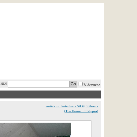
AST MINUTE
LOGIN
HILFE
CHEN
Bildersuche
zurück zu Ferienhaus Nikiti, Sithonia
(The House of Calypso)