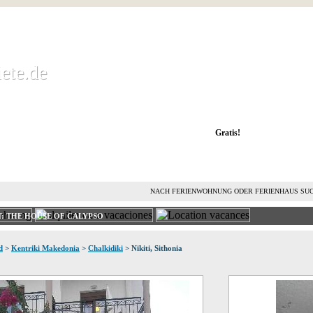
ete.de
ete.de
 Ferienwohnung kostenlos mieten und vermieten
Gratis!
FERIENHAUS MIETEN
FERIENHAUS VERMIETEN
L
NACH FERIENWOHNUNG ODER FERIENHAUS SU
: THE HOUSE OF CALYPSO
d
>
Kentriki Makedonia
>
Chalkidiki
> Nikiti, Sithonia