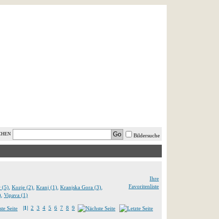
AST MINUTE
LOGIN
HILFE
CHEN
Bildersuche
Ihre
Favoritenliste
 (5)
,
Kozje (2)
,
Kranj (1)
,
Kranjska Gora (3)
,
)
,
Vipava (1)
|1|
2
3
4
5
6
7
8
9