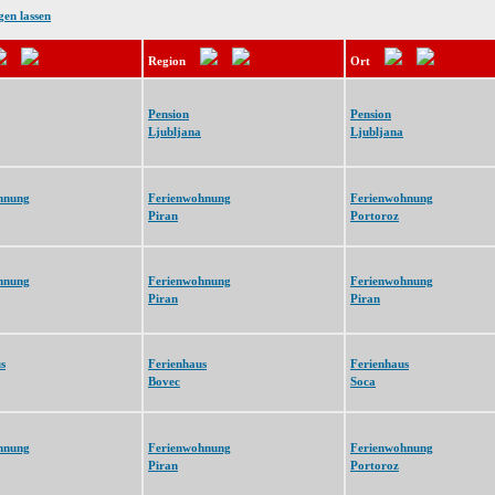
gen lassen
Region
Ort
Pension
Pension
Ljubljana
Ljubljana
hnung
Ferienwohnung
Ferienwohnung
Piran
Portoroz
hnung
Ferienwohnung
Ferienwohnung
Piran
Piran
s
Ferienhaus
Ferienhaus
Bovec
Soca
hnung
Ferienwohnung
Ferienwohnung
Piran
Portoroz