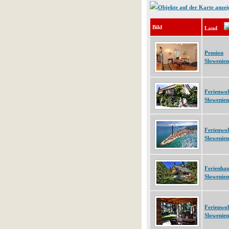
Objekte auf der Karte anzei
Bild
Land
Pension
Slowenien
Ferienwo
Slowenien
Ferienwo
Slowenien
Ferienhau
Slowenien
Ferienwo
Slowenien