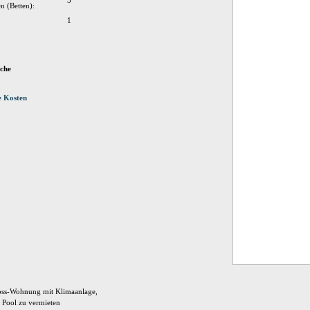
5
n (Betten):
1
che
e Kosten
oss-Wohnung mit Klimaanlage,
 Pool zu vermieten