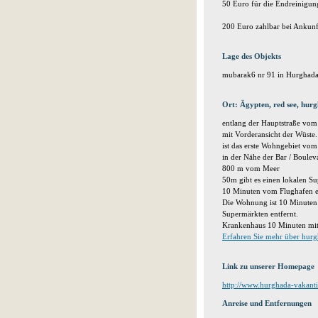
50 Euro für die Endreinigun
200 Euro zahlbar bei Ankunf
Lage des Objekts
mubarak6 nr 91 in Hurghada
Ort: Ägypten, red see, hur
entlang der Hauptstraße vom 
mit Vorderansicht der Wüste.
ist das erste Wohngebiet vom
in der Nähe der Bar / Boulev
800 m vom Meer
50m gibt es einen lokalen S
10 Minuten vom Flughafen en
Die Wohnung ist 10 Minuten
Supermärkten entfernt.
Krankenhaus 10 Minuten mi
Erfahren Sie mehr über hur
Link zu unserer Homepage
http://www.hurghada-vakant
Anreise und Entfernungen