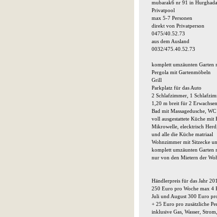
mubarak6 nr 91 in Hurghada
Privatpool
max 5-7 Personen
direkt von Privatperson
0475/40.52.73
aus dem Ausland
0032/475.40.52.73
komplett umzäunten Garten m
Pergola mit Gartenmöbeln
Grill
Parkplatz für das Auto
2 Schlafzimmer, 1 Schlafzim
1,20 m breit für 2 Erwachsen
Bad mit Massagedusche, WC
voll ausgestattete Küche mit
Mikrowelle, elecktrisch Her
und alle die Küche matriaal
Wohnzimmer mit Sitzecke un
komplett umzäunten Garten 
nur von den Mietern der W
Händlerpreis für das Jahr 20
250 Euro pro Woche max 4 P
Juli und August 300 Euro pr
+ 25 Euro pro zusätzliche P
inklusive Gas, Wasser, Stro