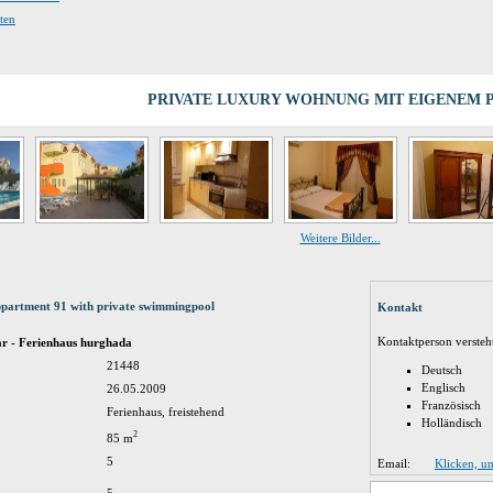
ten
PRIVATE LUXURY WOHNUNG MIT EIGENEM 
Weitere Bilder...
ppartment 91 with private swimmingpool
Kontakt
Kontaktperson versteh
ar - Ferienhaus hurghada
21448
Deutsch
Englisch
26.05.2009
Französisch
Ferienhaus, freistehend
Holländisch
2
85 m
5
Email:
Klicken, u