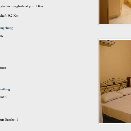
ughafen: hurghada airport 1 Km
chäft: 0.2 Km
 Umgebung
n,
ungen
teilung
mt: 0
it Dusche: 1