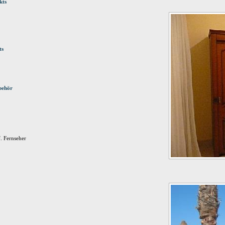
kts
ts
behör
. Fernseher