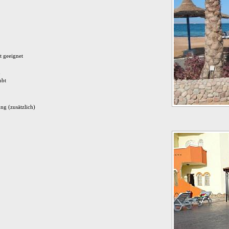
t geeignet
n
ubt
ng (zusätzlich)