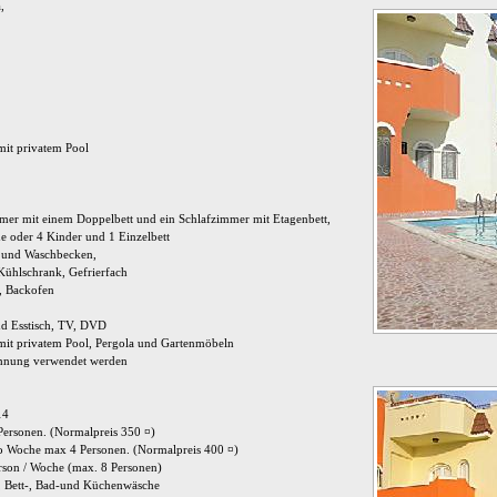
,
it privatem Pool
mer mit einem Doppelbett und ein Schlafzimmer mit Etagenbett,
e oder 4 Kinder und 1 Einzelbett
 und Waschbecken,
 Kühlschrank, Gefrierfach
d, Backofen
d Esstisch, TV, DVD
mit privatem Pool, Pergola und Gartenmöbeln
ohnung verwendet werden
14
ersonen. (Normalpreis 350 ¤)
o Woche max 4 Personen. (Normalpreis 400 ¤)
erson / Woche (max. 8 Personen)
m, Bett-, Bad-und Küchenwäsche