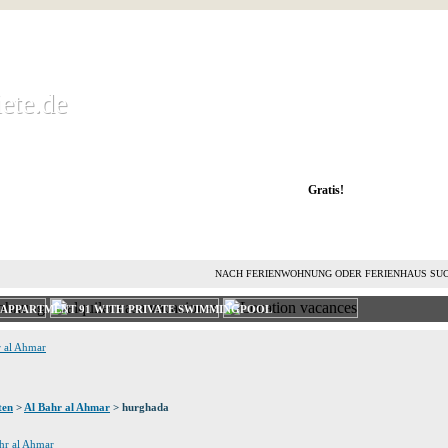
ete.de
ete.de
 Ferienwohnung kostenlos mieten und vermieten
Gratis!
FERIENHAUS MIETEN
FERIENHAUS VERMIETEN
L
NACH FERIENWOHNUNG ODER FERIENHAUS SU
A APPARTMENT 91 WITH PRIVATE SWIMMINGPOOL
r al Ahmar
ten
>
Al Bahr al Ahmar
> hurghada
ahr al Ahmar