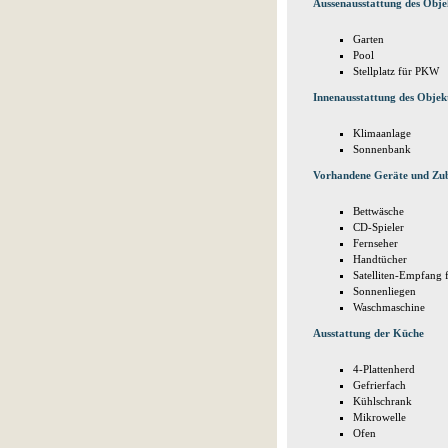
Aussenausstattung des Obje
Garten
Pool
Stellplatz für PKW
Innenausstattung des Objek
Klimaanlage
Sonnenbank
Vorhandene Geräte und Zu
Bettwäsche
CD-Spieler
Fernseher
Handtücher
Satelliten-Empfang f
Sonnenliegen
Waschmaschine
Ausstattung der Küche
4-Plattenherd
Gefrierfach
Kühlschrank
Mikrowelle
Ofen