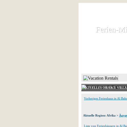
Ferien-Mi
Ferien-Mi
Ferienhaus und
HOME
AKTUELLES OBJEKT: VILL
Vorheriges Ferienhaus in Al Bah
Aktuelle Region: Afrika >
Ägyp
Liste von Ferienhäusern in Al B