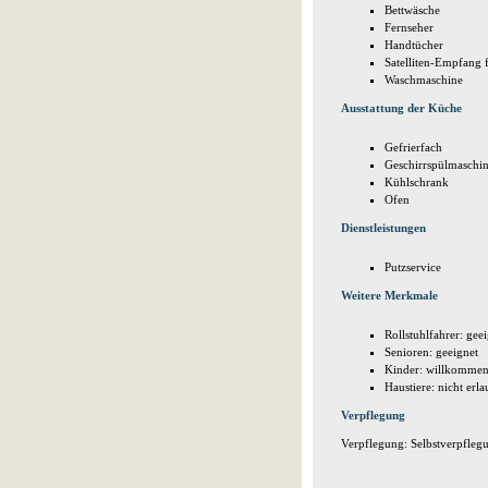
Bettwäsche
Fernseher
Handtücher
Satelliten-Empfang f
Waschmaschine
Ausstattung der Küche
Gefrierfach
Geschirrspülmaschi
Kühlschrank
Ofen
Dienstleistungen
Putzservice
Weitere Merkmale
Rollstuhlfahrer: gee
Senioren: geeignet
Kinder: willkomme
Haustiere: nicht erla
Verpflegung
Verpflegung: Selbstverpflegu