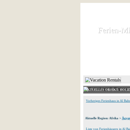
Ferien-Mi
Ferien-Mi
Ferienhaus und
HOME
AKTUELLES OBJEKT: HOLI
Vorheriges Ferienhaus in Al Bah
Aktuelle Region: Afrika >
Ägyp
Liste von Ferienhäusern in Al B