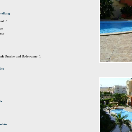
teilung
mt: 3
er
mer
mit Dusche und Badewanne: 1
kts
ts
behör