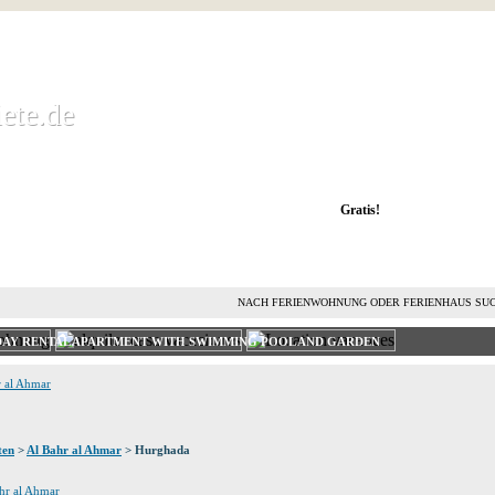
ete.de
ete.de
 Ferienwohnung kostenlos mieten und vermieten
Gratis!
FERIENHAUS MIETEN
FERIENHAUS VERMIETEN
L
NACH FERIENWOHNUNG ODER FERIENHAUS SU
DAY RENTAL APARTMENT WITH SWIMMING POOL AND GARDEN
r al Ahmar
ten
>
Al Bahr al Ahmar
> Hurghada
ahr al Ahmar