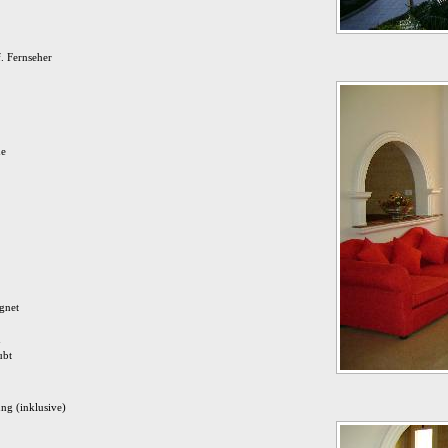
. Fernseher
ne
ignet
n
ubt
ng (inklusive)